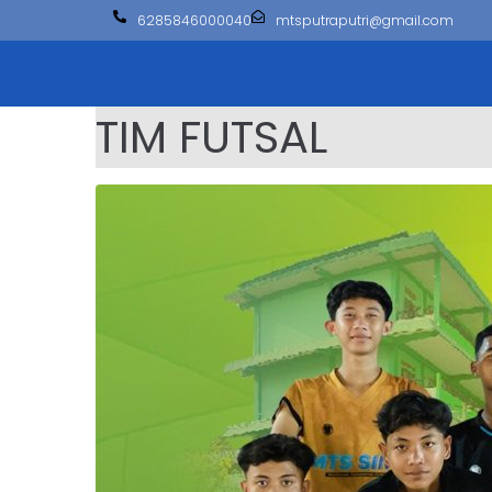
6285846000040
mtsputraputri@gmail.com
TIM FUTSAL