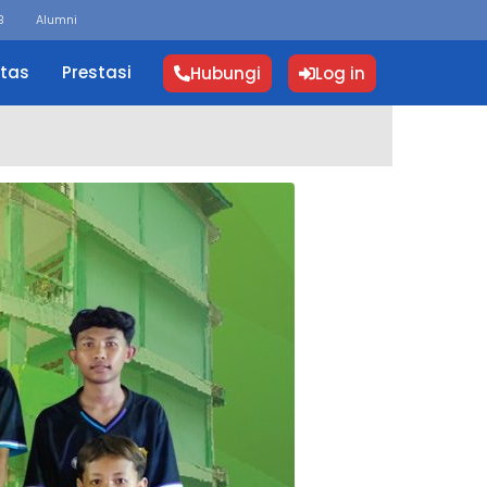
B
Alumni
itas
Prestasi
Hubungi
Log in