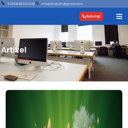
6285846000040
mtsputraputri@gmail.com
Hubungi
Artikel
Beranda
Artikel