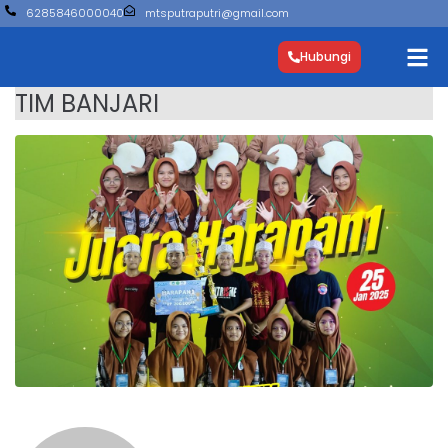
6285846000040
mtsputraputri@gmail.com
Hubungi
TIM BANJARI