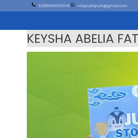
6285846000040
mtsputraputri@gmail.com
KEYSHA ABELIA FA