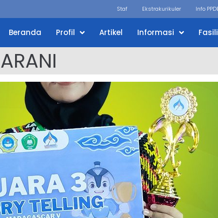
Staf
Ekstrakurikuler
Info PPD
Beranda
Profil
Artikel
Informasi
Fasil
TARANI