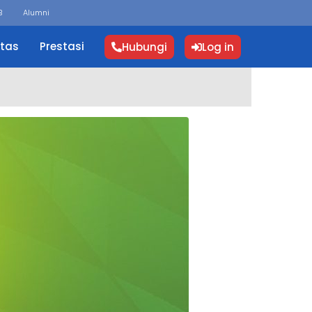
B
Alumni
itas
Prestasi
Hubungi
Log in