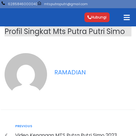
6285846000040
mtsputraputri@gmail.com
Hubungi
Profil Singkat Mts Putra Putri Simo
RAMADIAN
PREVIOUS
Video Kenangan MTS Putra Putri Simo 2023