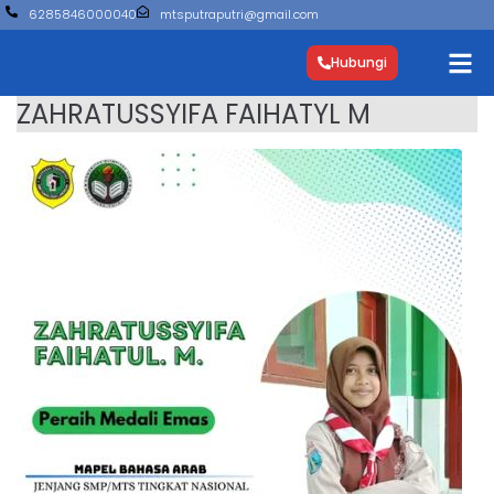
6285846000040
mtsputraputri@gmail.com
Hubungi
ZAHRATUSSYIFA FAIHATYL M