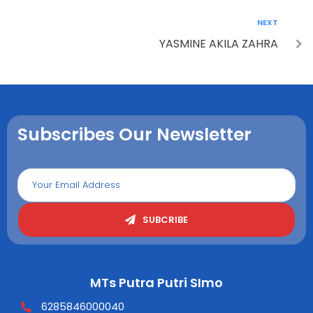
NEXT
YASMINE AKILA ZAHRA
Subscribes Our Newsletter
SUBCRIBE
MTs Putra Putri SImo
6285846000040