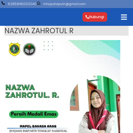
6285846000040
mtsputraputri@gmail.com
Hubungi
NAZWA ZAHROTUL R