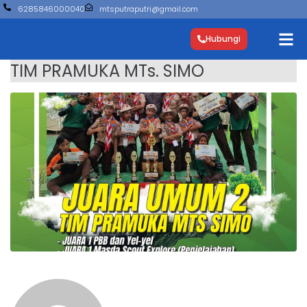
6285846000040
mtsputraputri@gmail.com
Hubungi
TIM PRAMUKA MTs. SIMO