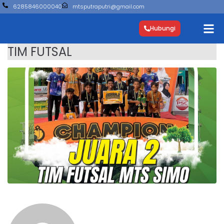
6285846000040
mtsputraputri@gmail.com
Hubungi
TIM FUTSAL