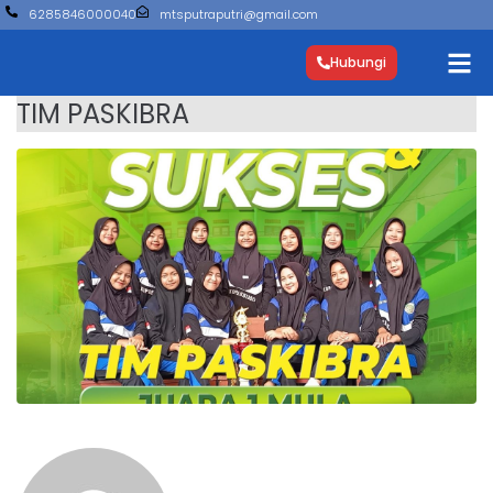
6285846000040
mtsputraputri@gmail.com
Hubungi
TIM PASKIBRA