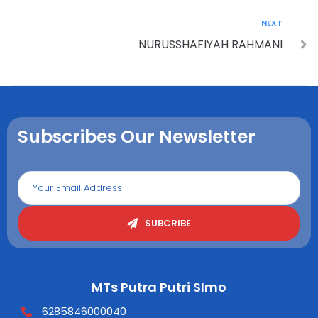
NEXT
NURUSSHAFIYAH RAHMANI
Subscribes Our Newsletter
SUBCRIBE
MTs Putra Putri SImo
6285846000040