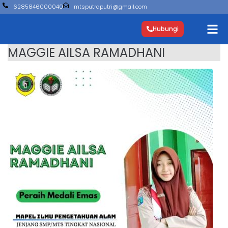
6285846000040
mtsputraputri@gmail.com
Hubungi
MAGGIE AILSA RAMADHANI