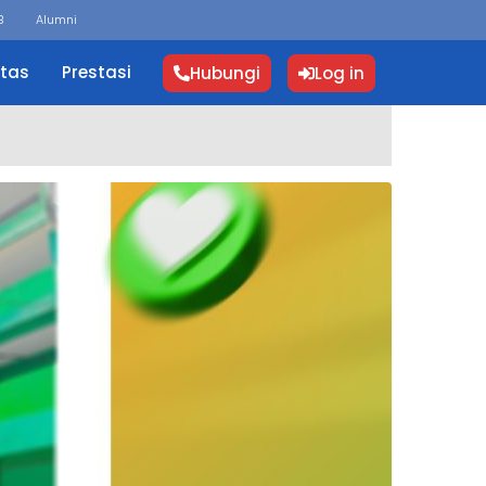
B
Alumni
itas
Prestasi
Hubungi
Log in