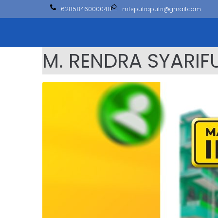
6285846000040
mtsputraputri@gmail.com
M. RENDRA SYARIF