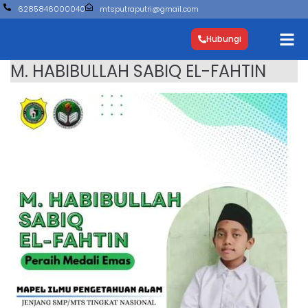
6285846000040
mtsputraputri@gmail.com
Hubungi
M. HABIBULLAH SABIQ EL-FAHTIN