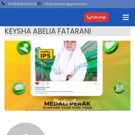
6285846000040
mtsputraputri@gmail.com
Hubungi
KEYSHA ABELIA FATARANI