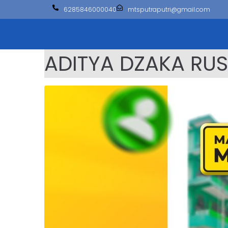
6285846000040
mtsputraputri@gmail.com
ADITYA DZAKA RU