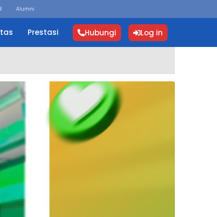
B
Alumni
itas
Prestasi
Hubungi
Log in