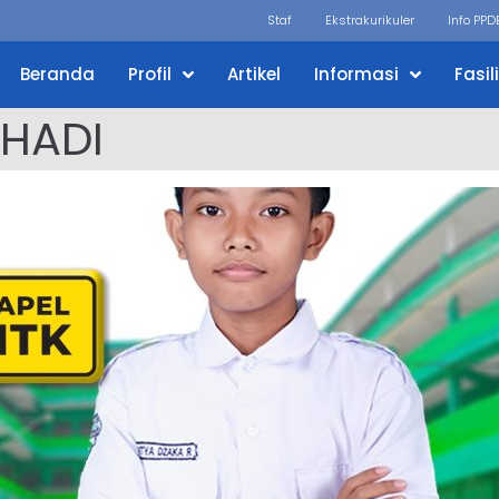
Staf
Ekstrakurikuler
Info PPD
Beranda
Profil
Artikel
Informasi
Fasil
SHADI