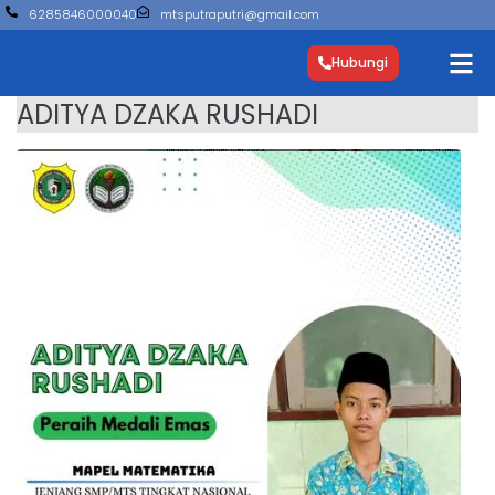
6285846000040
mtsputraputri@gmail.com
Hubungi
ADITYA DZAKA RUSHADI