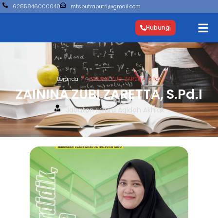
6285846000040
mtsputraputri@gmail.com
Hubungi
Beranda
ZAININA ZUBI ZARETTA, S.Pd.I
ZAININA ZUBI ZARETTA, S.Pd.I
Jabatan : Guru Aqidah Akhlak