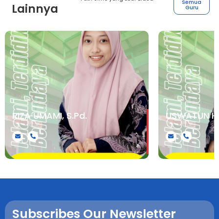
Semua
Lainnya
Guru
RIZA UMAMI, S.Pd.
USWATUN HA
.
.
Subscribes Our Newsletter