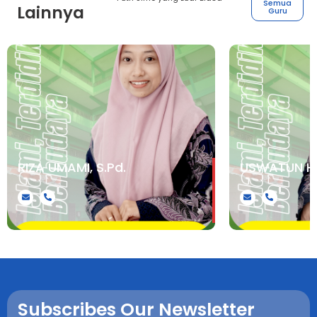
Semua
Lainnya
Guru
RIZA UMAMI, S.Pd.
USWATUN HA
.
.
Subscribes Our Newsletter