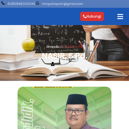
6285846000040
mtsputraputri@gmail.com
Hubungi
Beranda
NASIR, S.Pd.
NASIR, S.Pd.
Jabatan : .