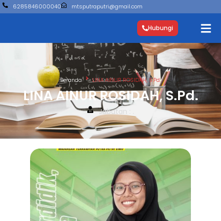
6285846000040
mtsputraputri@gmail.com
Hubungi
Beranda
LINA AINUR ROSIDAH, S.Pd.
LINA AINUR ROSIDAH, S.Pd.
Jabatan : .