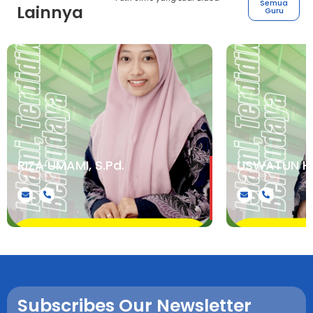
Semua
Lainnya
Guru
RIZA UMAMI, S.Pd.
USWATUN HA
.
.
Subscribes Our Newsletter