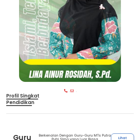
.
.
Profil Singkat
Pendidikan
Guru
Berkenalan Dengan Guru-Guru MTs Putra
Lihat
Putri SImo yang Luar Biasa