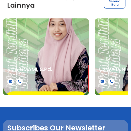
Semua
Lainnya
Guru
RIZA UMAMI, S.Pd.
USWATUN HA
.
.
Subscribes Our Newsletter