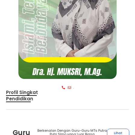
.
.
Profil Singkat
Pendidikan
Guru
Berkenalan Dengan Guru-Guru MTs Putra
Lihat
Putri SImo yang Luar Biasa