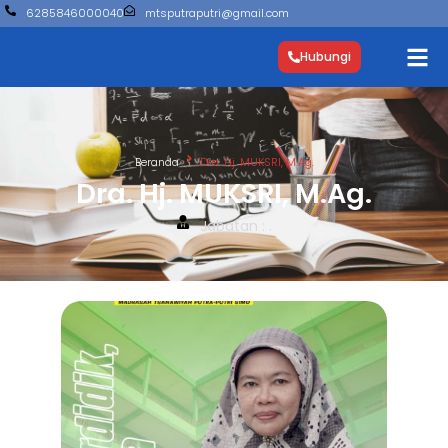
6285846000040
mtsputraputri@gmail.com
Hubungi
Beranda
Dra. Hj. MUKSRI, M.Ag.
Dra. Hj. MUKSRI, M.Ag.
Jabatan : .