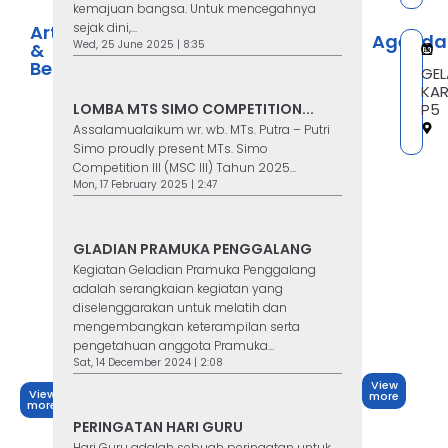
kemajuan bangsa. Untuk mencegahnya
sejak dini,...
Artikel
Agenda
Wed, 25 June 2025 | 8:35
&
Berita
GEL
KA
LOMBA MTS SIMO COMPETITION...
P5
Assalamualaikum wr. wb. MTs. Putra – Putri
Simo proudly present MTs. Simo
Competition III (MSC III) Tahun 2025...
Mon, 17 February 2025 | 2:47
GLADIAN PRAMUKA PENGGALANG
Kegiatan Geladian Pramuka Penggalang
adalah serangkaian kegiatan yang
diselenggarakan untuk melatih dan
mengembangkan keterampilan serta
pengetahuan anggota Pramuka...
Sat, 14 December 2024 | 2:08
View
View
more
more
PERINGATAN HARI GURU
Hari Guru adalah sebuah peringatan untuk