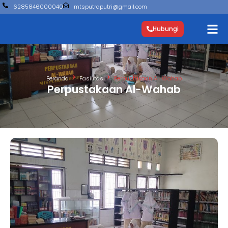
6285846000040
mtsputraputri@gmail.com
Hubungi
Beranda
Fasilitas
Perpustakaan Al-Wahab
Perpustakaan Al-Wahab