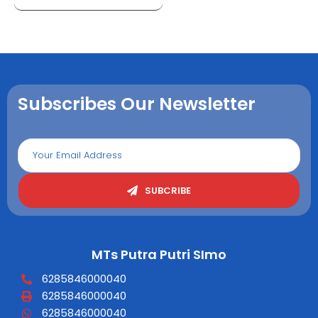
Subscribes Our Newsletter
SUBCRIBE
MTs Putra Putri SImo
6285846000040
6285846000040
6285846000040