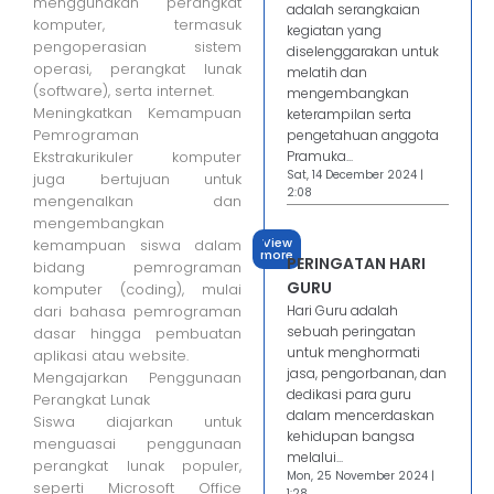
menggunakan perangkat
adalah serangkaian
komputer, termasuk
kegiatan yang
pengoperasian sistem
diselenggarakan untuk
operasi, perangkat lunak
melatih dan
(software), serta internet.
mengembangkan
Meningkatkan Kemampuan
keterampilan serta
Pemrograman
pengetahuan anggota
Ekstrakurikuler komputer
Pramuka...
Sat, 14 December 2024 |
juga bertujuan untuk
2:08
mengenalkan dan
mengembangkan
View
kemampuan siswa dalam
more
PERINGATAN HARI
bidang pemrograman
GURU
komputer (coding), mulai
dari bahasa pemrograman
Hari Guru adalah
sebuah peringatan
dasar hingga pembuatan
untuk menghormati
aplikasi atau website.
jasa, pengorbanan, dan
Mengajarkan Penggunaan
dedikasi para guru
Perangkat Lunak
dalam mencerdaskan
Siswa diajarkan untuk
kehidupan bangsa
menguasai penggunaan
melalui...
perangkat lunak populer,
Mon, 25 November 2024 |
seperti Microsoft Office
1:28