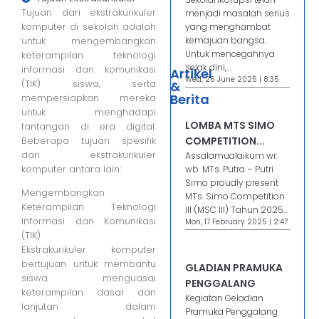
Tujuan dari ekstrakurikuler
menjadi masalah serius
komputer di sekolah adalah
yang menghambat
untuk mengembangkan
kemajuan bangsa.
Untuk mencegahnya
keterampilan teknologi
sejak dini,...
informasi dan komunikasi
Artikel
Wed, 25 June 2025 | 8:35
(TIK) siswa, serta
&
Berita
mempersiapkan mereka
untuk menghadapi
LOMBA MTS SIMO
tantangan di era digital.
Beberapa tujuan spesifik
COMPETITION...
dari ekstrakurikuler
Assalamualaikum wr.
komputer antara lain:
wb. MTs. Putra – Putri
Simo proudly present
Mengembangkan
MTs. Simo Competition
Keterampilan Teknologi
III (MSC III) Tahun 2025...
Informasi dan Komunikasi
Mon, 17 February 2025 | 2:47
(TIK)
Ekstrakurikuler komputer
bertujuan untuk membantu
GLADIAN PRAMUKA
siswa menguasai
PENGGALANG
keterampilan dasar dan
Kegiatan Geladian
lanjutan dalam
Pramuka Penggalang