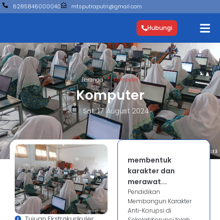
6285846000040
mtsputraputri@gmail.com
Hubungi
Beranda
Komputer
Komputer
Sat, 17 August 2024
membentuk
karakter dan
merawat...
Pendidikan
Membangun Karakter
Anti-Korupsi di
Tujuan Ekstrakurikuler
SekolahKorupsi telah