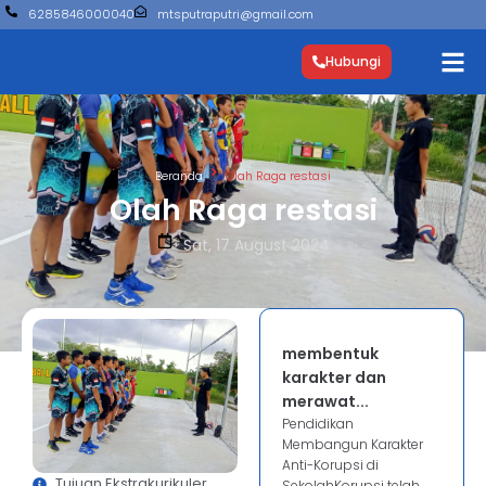
6285846000040
mtsputraputri@gmail.com
Hubungi
Beranda
Olah Raga restasi
Olah Raga restasi
Sat, 17 August 2024
membentuk
karakter dan
merawat...
Pendidikan
Membangun Karakter
Anti-Korupsi di
Tujuan Ekstrakurikuler
SekolahKorupsi telah