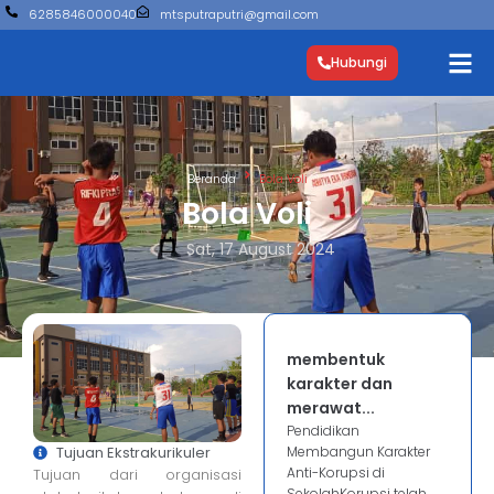
6285846000040
mtsputraputri@gmail.com
Hubungi
Beranda
Bola Voli
Bola Voli
Sat, 17 August 2024
membentuk
karakter dan
merawat...
Pendidikan
Tujuan Ekstrakurikuler
Membangun Karakter
Anti-Korupsi di
Tujuan dari organisasi
SekolahKorupsi telah