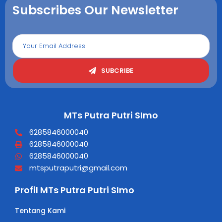
Subscribes Our Newsletter
SUBCRIBE
MTs Putra Putri SImo
6285846000040
6285846000040
6285846000040
mtsputraputri@gmail.com
Profil MTs Putra Putri SImo
Tentang Kami