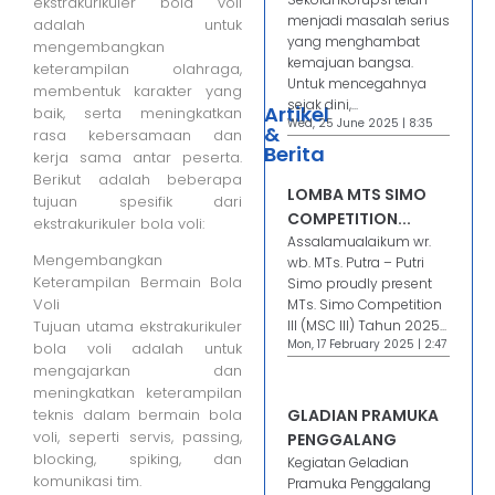
ekstrakurikuler bola voli
menjadi masalah serius
adalah untuk
yang menghambat
mengembangkan
kemajuan bangsa.
keterampilan olahraga,
Untuk mencegahnya
membentuk karakter yang
sejak dini,...
Artikel
baik, serta meningkatkan
Wed, 25 June 2025 | 8:35
&
rasa kebersamaan dan
Berita
kerja sama antar peserta.
Berikut adalah beberapa
LOMBA MTS SIMO
tujuan spesifik dari
COMPETITION...
ekstrakurikuler bola voli:
Assalamualaikum wr.
Mengembangkan
wb. MTs. Putra – Putri
Keterampilan Bermain Bola
Simo proudly present
Voli
MTs. Simo Competition
Tujuan utama ekstrakurikuler
III (MSC III) Tahun 2025...
Mon, 17 February 2025 | 2:47
bola voli adalah untuk
mengajarkan dan
meningkatkan keterampilan
teknis dalam bermain bola
GLADIAN PRAMUKA
voli, seperti servis, passing,
PENGGALANG
blocking, spiking, dan
Kegiatan Geladian
komunikasi tim.
Pramuka Penggalang