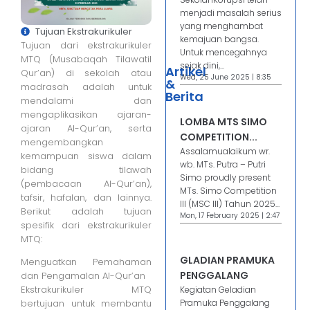
menjadi masalah serius
yang menghambat
Tujuan Ekstrakurikuler
kemajuan bangsa.
Tujuan dari ekstrakurikuler
Untuk mencegahnya
MTQ (Musabaqah Tilawatil
sejak dini,...
Artikel
Qur’an) di sekolah atau
Wed, 25 June 2025 | 8:35
&
madrasah adalah untuk
Berita
mendalami dan
mengaplikasikan ajaran-
LOMBA MTS SIMO
ajaran Al-Qur’an, serta
COMPETITION...
mengembangkan
Assalamualaikum wr.
kemampuan siswa dalam
wb. MTs. Putra – Putri
bidang tilawah
Simo proudly present
(pembacaan Al-Qur’an),
MTs. Simo Competition
tafsir, hafalan, dan lainnya.
III (MSC III) Tahun 2025...
Berikut adalah tujuan
Mon, 17 February 2025 | 2:47
spesifik dari ekstrakurikuler
MTQ:
GLADIAN PRAMUKA
Menguatkan Pemahaman
PENGGALANG
dan Pengamalan Al-Qur’an
Ekstrakurikuler MTQ
Kegiatan Geladian
bertujuan untuk membantu
Pramuka Penggalang