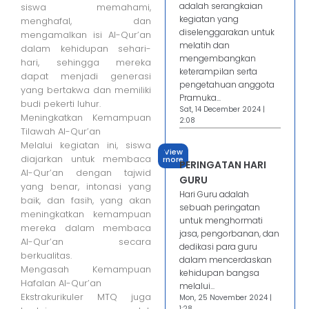
adalah serangkaian
siswa memahami,
kegiatan yang
menghafal, dan
diselenggarakan untuk
mengamalkan isi Al-Qur’an
melatih dan
dalam kehidupan sehari-
mengembangkan
hari, sehingga mereka
keterampilan serta
dapat menjadi generasi
pengetahuan anggota
yang bertakwa dan memiliki
Pramuka...
budi pekerti luhur.
Sat, 14 December 2024 |
Meningkatkan Kemampuan
2:08
Tilawah Al-Qur’an
Melalui kegiatan ini, siswa
View
diajarkan untuk membaca
more
PERINGATAN HARI
Al-Qur’an dengan tajwid
GURU
yang benar, intonasi yang
Hari Guru adalah
baik, dan fasih, yang akan
sebuah peringatan
meningkatkan kemampuan
untuk menghormati
mereka dalam membaca
jasa, pengorbanan, dan
Al-Qur’an secara
dedikasi para guru
berkualitas.
dalam mencerdaskan
Mengasah Kemampuan
kehidupan bangsa
Hafalan Al-Qur’an
melalui...
Ekstrakurikuler MTQ juga
Mon, 25 November 2024 |
1:28