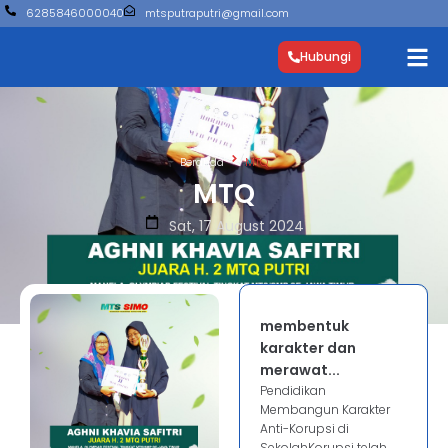
6285846000040
mtsputraputri@gmail.com
Hubungi
Beranda
MTQ
MTQ
Sat, 17 August 2024
membentuk
karakter dan
merawat...
Pendidikan
Membangun Karakter
Anti-Korupsi di
SekolahKorupsi telah