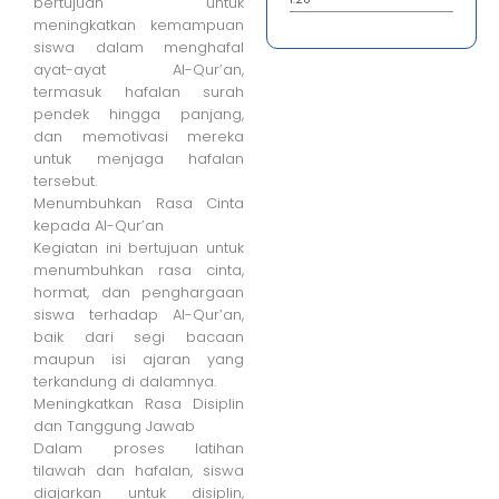
bertujuan untuk
meningkatkan kemampuan
siswa dalam menghafal
ayat-ayat Al-Qur’an,
termasuk hafalan surah
pendek hingga panjang,
dan memotivasi mereka
untuk menjaga hafalan
tersebut.
Menumbuhkan Rasa Cinta
kepada Al-Qur’an
Kegiatan ini bertujuan untuk
menumbuhkan rasa cinta,
hormat, dan penghargaan
siswa terhadap Al-Qur’an,
baik dari segi bacaan
maupun isi ajaran yang
terkandung di dalamnya.
Meningkatkan Rasa Disiplin
dan Tanggung Jawab
Dalam proses latihan
tilawah dan hafalan, siswa
diajarkan untuk disiplin,