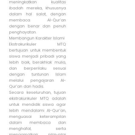
meningkatkan kualitas
ibadah mereka, khususnya
dalam hal salat, dengan
membaca Al-Qur’an
dengan benar dan penuh
penghayatan.
Membangun Karakter Islami
Ekstrakurikuler MTQ
bertujuan untuk membentuk
siswa menjadi pribadi yang
lebih baik, berakhlak mulia,
dan berperilaku sesuai
dengan tuntunan Islam
melalui pengajaran Al-
Qur’an dan hadis.
Secara keseluruhan, tujuan
ekstrakurikuler MTQ adalah
untuk mendidik siswa agar
lebih mendalami Al-Qur’an,
menguasai keterampilan
dalam membaca dan
menghafal, serta
mengamalkan nilai-nilai